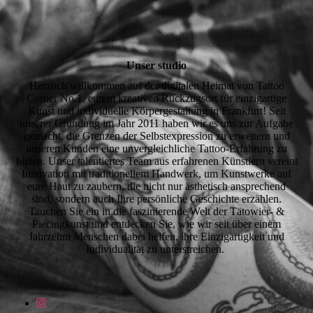
Unser studio
Herzlich willkommen auf der digitalen Heimat von Tattoo
Corner No.1, eurem kreativen Rückzugsort für einzigartige
Kunst und individuelle Körpergestaltung in Frankfurt! Seit
unserer Gründung im Jahr 2011 haben wir es uns zur Aufgabe
gemacht, die Grenzen der Selbstexpression zu erweitern und
unseren Kunden eine unvergleichliche Tattoo-Erfahrung zu
bieten. Unser talentiertes Team aus erfahrenen Künstlern vereint
Innovation mit traditionellem Handwerk, um Kunstwerke auf
eure Haut zu zaubern, die nicht nur ästhetisch ansprechend
sind, sondern auch Ihre persönliche Geschichte erzählen.
Tauchen Sie ein in die faszinierende Welt der Tätowier- &
Piecingkunst und entdecken Sie, wie wir seit über einem
Jahrzehnt Menschen dabei helfen, ihre Einzigartigkeit und
Individualität zu unterstreichen.